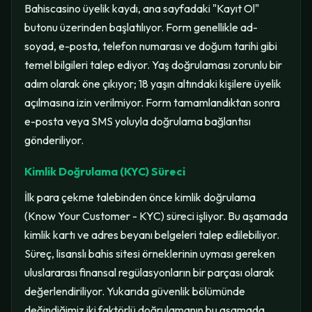
Bahiscasino üyelik kaydı, ana sayfadaki "Kayıt Ol"
butonu üzerinden başlatılıyor. Form genellikle ad-
soyad, e-posta, telefon numarası ve doğum tarihi gibi
temel bilgileri talep ediyor. Yaş doğrulaması zorunlu bir
adım olarak öne çıkıyor; 18 yaşın altındaki kişilere üyelik
açılmasına izin verilmiyor. Form tamamlandıktan sonra
e-posta veya SMS yoluyla doğrulama bağlantısı
gönderiliyor.
Kimlik Doğrulama (KYC) Süreci
İlk para çekme talebinden önce kimlik doğrulama
(Know Your Customer - KYC) süreci işliyor. Bu aşamada
kimlik kartı ve adres beyanı belgeleri talep edilebiliyor.
Süreç, lisanslı bahis sitesi örneklerinin uyması gereken
uluslararası finansal regülasyonların bir parçası olarak
değerlendiriliyor. Yukarıda güvenlik bölümünde
değindiğimiz iki faktörlü doğrulamanın bu aşamada