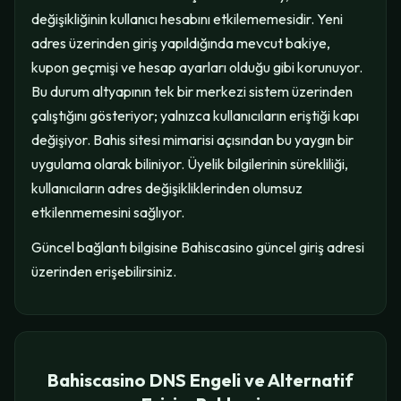
değişikliğinin kullanıcı hesabını etkilememesidir. Yeni
adres üzerinden giriş yapıldığında mevcut bakiye,
kupon geçmişi ve hesap ayarları olduğu gibi korunuyor.
Bu durum altyapının tek bir merkezi sistem üzerinden
çalıştığını gösteriyor; yalnızca kullanıcıların eriştiği kapı
değişiyor. Bahis sitesi mimarisi açısından bu yaygın bir
uygulama olarak biliniyor. Üyelik bilgilerinin sürekliliği,
kullanıcıların adres değişikliklerinden olumsuz
etkilenmemesini sağlıyor.
Güncel bağlantı bilgisine Bahiscasino güncel giriş adresi
üzerinden erişebilirsiniz.
Bahiscasino DNS Engeli ve Alternatif