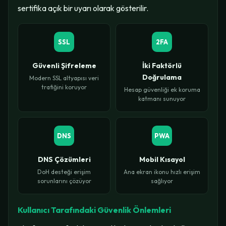
sertifika açık bir uyarı olarak gösterilir.
SSL
2FA
Güvenli Şifreleme
İki Faktörlü
Doğrulama
Modern SSL altyapısı veri
trafiğini koruyor
Hesap güvenliği ek koruma
katmanı sunuyor
DNS
PWA
DNS Çözümleri
Mobil Kısayol
DoH desteği erişim
Ana ekran ikonu hızlı erişim
sorunlarını çözüyor
sağlıyor
Kullanıcı Tarafındaki Güvenlik Önlemleri