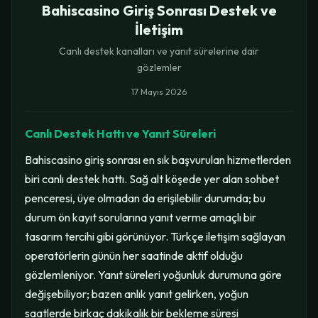
Bahiscasino Giriş Sonrası Destek ve
İletişim
Canlı destek kanalları ve yanıt sürelerine dair
gözlemler
17 Mayıs 2026
Canlı Destek Hattı ve Yanıt Süreleri
Bahiscasino giriş sonrası en sık başvurulan hizmetlerden
biri canlı destek hattı. Sağ alt köşede yer alan sohbet
penceresi, üye olmadan da erişilebilir durumda; bu
durum ön kayıt sorularına yanıt verme amaçlı bir
tasarım tercihi gibi görünüyor. Türkçe iletişim sağlayan
operatörlerin günün her saatinde aktif olduğu
gözlemleniyor. Yanıt süreleri yoğunluk durumuna göre
değişebiliyor; bazen anlık yanıt gelirken, yoğun
saatlerde birkaç dakikalık bir bekleme süresi