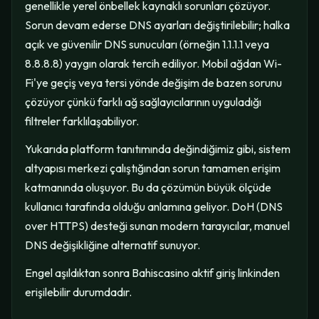
genellikle yerel önbellek kaynaklı sorunları çözüyor.
Sorun devam ederse DNS ayarları değiştirilebilir; halka
açık ve güvenilir DNS sunucuları (örneğin 1.1.1.1 veya
8.8.8.8) yaygın olarak tercih ediliyor. Mobil ağdan Wi-
Fi'ye geçiş veya tersi yönde değişim de bazen sorunu
çözüyor çünkü farklı ağ sağlayıcılarının uyguladığı
filtreler farklılaşabiliyor.
Yukarıda platform tanıtımında değindiğimiz gibi, sistem
altyapısı merkezi çalıştığından sorun tamamen erişim
katmanında oluşuyor. Bu da çözümün büyük ölçüde
kullanıcı tarafında olduğu anlamına geliyor. DoH (DNS
over HTTPS) desteği sunan modern tarayıcılar, manuel
DNS değişikliğine alternatif sunuyor.
Engel aşıldıktan sonra Bahiscasino aktif giriş linkinden
erişilebilir durumdadır.