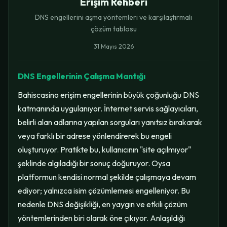
Erişim Rehberi
DNS engellerini aşma yöntemleri ve karşılaştırmalı
çözüm tablosu
31 Mayıs 2026
DNS Engellerinin Çalışma Mantığı
Bahiscasino erişim engellerinin büyük çoğunluğu DNS
katmanında uygulanıyor. İnternet servis sağlayıcıları,
belirli alan adlarına yapılan sorguları yanıtsız bırakarak
veya farklı bir adrese yönlendirerek bu engeli
oluşturuyor. Pratikte bu, kullanıcının "site açılmıyor"
şeklinde algıladığı bir sonuç doğuruyor. Oysa
platformun kendisi normal şekilde çalışmaya devam
ediyor; yalnızca isim çözümlemesi engelleniyor. Bu
nedenle DNS değişikliği, en yaygın ve etkili çözüm
yöntemlerinden biri olarak öne çıkıyor. Anlaşıldığı