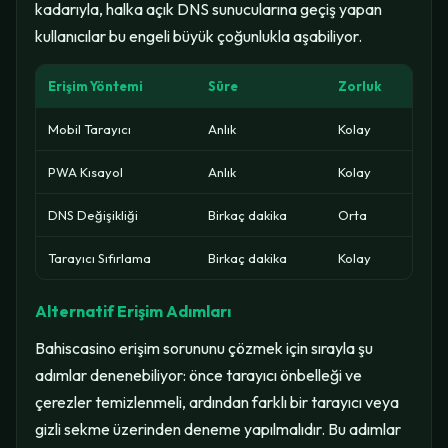
kadarıyla, halka açık DNS sunucularına geçiş yapan
kullanıcılar bu engeli büyük çoğunlukla aşabiliyor.
Erişim Yöntemi
Süre
Zorluk
Mobil Tarayıcı
Anlık
Kolay
PWA Kısayol
Anlık
Kolay
DNS Değişikliği
Birkaç dakika
Orta
Tarayıcı Sıfırlama
Birkaç dakika
Kolay
Alternatif Erişim Adımları
Bahiscasino erişim sorununu çözmek için sırayla şu
adımlar denenebiliyor: önce tarayıcı önbelleği ve
çerezler temizlenmeli, ardından farklı bir tarayıcı veya
gizli sekme üzerinden deneme yapılmalıdır. Bu adımlar