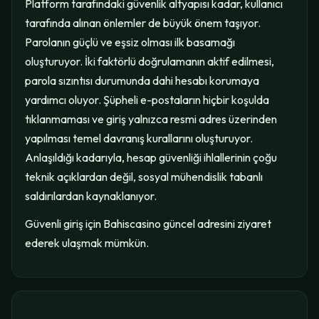
Platform tarafındaki güvenlik altyapısı kadar, kullanıcı
tarafında alınan önlemler de büyük önem taşıyor.
Parolanın güçlü ve eşsiz olması ilk basamağı
oluşturuyor. İki faktörlü doğrulamanın aktif edilmesi,
parola sızıntısı durumunda dahi hesabı korumaya
yardımcı oluyor. Şüpheli e-postaların hiçbir koşulda
tıklanmaması ve giriş yalnızca resmi adres üzerinden
yapılması temel davranış kurallarını oluşturuyor.
Anlaşıldığı kadarıyla, hesap güvenliği ihlallerinin çoğu
teknik açıklardan değil, sosyal mühendislik tabanlı
saldırılardan kaynaklanıyor.
Güvenli giriş için Bahiscasino güncel adresini ziyaret
ederek ulaşmak mümkün.