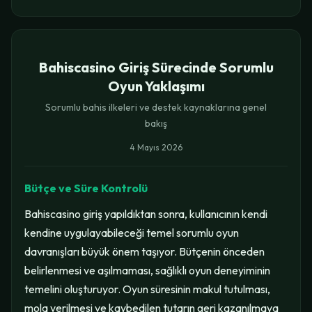
Bahiscasino Giriş Sürecinde Sorumlu
Oyun Yaklaşımı
Sorumlu bahis ilkeleri ve destek kaynaklarına genel
bakış
4 Mayıs 2026
Bütçe ve Süre Kontrolü
Bahiscasino giriş yapıldıktan sonra, kullanıcının kendi
kendine uygulayabileceği temel sorumlu oyun
davranışları büyük önem taşıyor. Bütçenin önceden
belirlenmesi ve aşılmaması, sağlıklı oyun deneyiminin
temelini oluşturuyor. Oyun süresinin makul tutulması,
mola verilmesi ve kaybedilen tutarın geri kazanılmaya