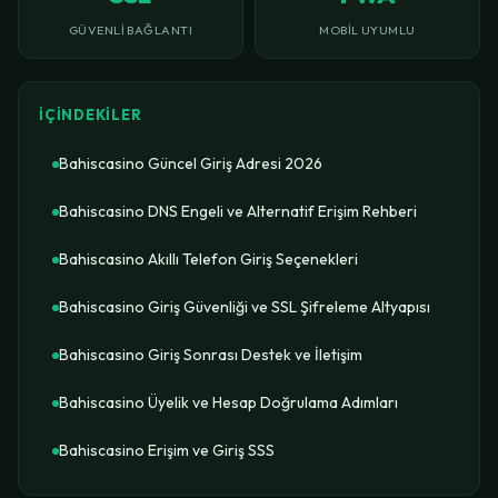
GÜVENLI BAĞLANTI
MOBIL UYUMLU
İÇINDEKILER
Bahiscasino Güncel Giriş Adresi 2026
Bahiscasino DNS Engeli ve Alternatif Erişim Rehberi
Bahiscasino Akıllı Telefon Giriş Seçenekleri
Bahiscasino Giriş Güvenliği ve SSL Şifreleme Altyapısı
Bahiscasino Giriş Sonrası Destek ve İletişim
Bahiscasino Üyelik ve Hesap Doğrulama Adımları
Bahiscasino Erişim ve Giriş SSS