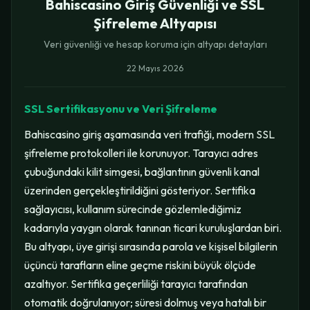
Bahiscasino Giriş Güvenliği ve SSL
Şifreleme Altyapısı
Veri güvenliği ve hesap koruma için altyapı detayları
22 Mayıs 2026
SSL Sertifikasyonu ve Veri Şifreleme
Bahiscasino giriş aşamasında veri trafiği, modern SSL
şifreleme protokolleri ile korunuyor. Tarayıcı adres
çubuğundaki kilit simgesi, bağlantının güvenli kanal
üzerinden gerçekleştirildiğini gösteriyor. Sertifika
sağlayıcısı, kullanım sürecinde gözlemlediğimiz
kadarıyla yaygın olarak tanınan ticari kuruluşlardan biri.
Bu altyapı, üye girişi sırasında parola ve kişisel bilgilerin
üçüncü tarafların eline geçme riskini büyük ölçüde
azaltıyor. Sertifika geçerliliği tarayıcı tarafından
otomatik doğrulanıyor; süresi dolmuş veya hatalı bir