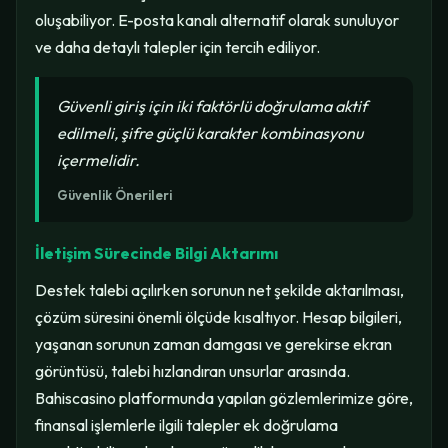
oluşabiliyor. E-posta kanalı alternatif olarak sunuluyor
ve daha detaylı talepler için tercih ediliyor.
Güvenli giriş için iki faktörlü doğrulama aktif
edilmeli, şifre güçlü karakter kombinasyonu
içermelidir.
Güvenlik Önerileri
İletişim Sürecinde Bilgi Aktarımı
Destek talebi açılırken sorunun net şekilde aktarılması,
çözüm süresini önemli ölçüde kısaltıyor. Hesap bilgileri,
yaşanan sorunun zaman damgası ve gerekirse ekran
görüntüsü, talebi hızlandıran unsurlar arasında.
Bahiscasino platformunda yapılan gözlemlerimize göre,
finansal işlemlerle ilgili talepler ek doğrulama